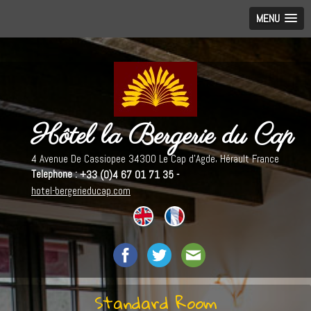
MENU
Hôtel la Bergerie du Cap
,
4 Avenue De Cassiopee
34300
Le Cap d'Agde
Hérault
France
Telephone :
+33 (0)4 67 01 71 35 -
hotel-bergerieducap.com
Standard Room