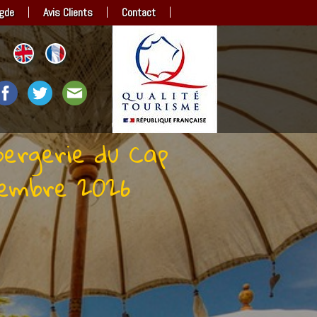
|
|
|
gde
Avis Clients
Contact
 bergerie du Cap
ovembre 2026