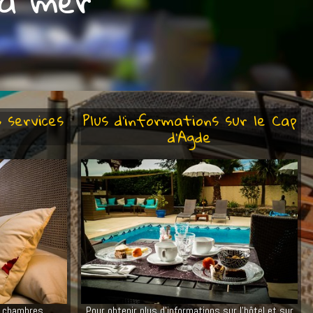
la mer
 services
Plus d'informations sur le Cap
d'Agde
s chambres
Pour obtenir plus d'informations sur l'hôtel et sur