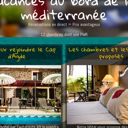
acances au bord de 
méditerranée
Réservations en direct = Prix avantageux
12 chambres dont une PMR
our rejoindre le Cap
Les chambres et les
d'Agde
proposés
l'hotel par l'autoroute A9 la prendre
Notre Hôtel vous propose de