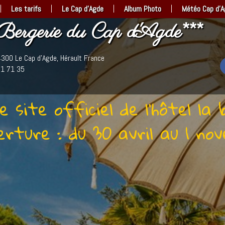
|
|
|
|
Les tarifs
Le Cap d’Agde
Album Photo
Météo Cap d’A
Bergerie du Cap d'Agde***
300 Le Cap d'Agde, Hérault France
01 71 35
e site officiel de l'hôtel la
erture : du 30 avril au 1 n